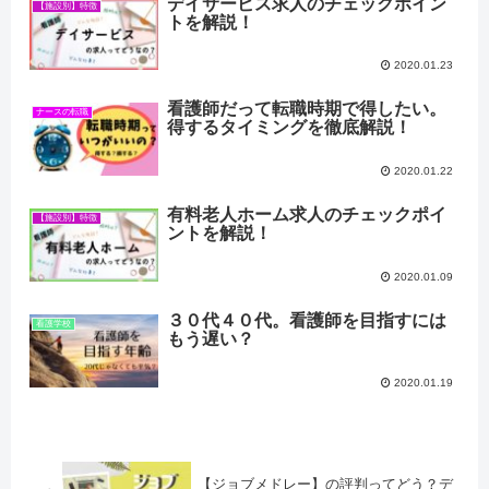
デイサービス求人のチェックポイン
【施設別】特徴
トを解説！
2020.01.23
看護師だって転職時期で得したい。
ナースの転職
得するタイミングを徹底解説！
2020.01.22
有料老人ホーム求人のチェックポイ
【施設別】特徴
ントを解説！
2020.01.09
３０代４０代。看護師を目指すには
看護学校
もう遅い？
2020.01.19
【ジョブメドレー】の評判ってどう？デ