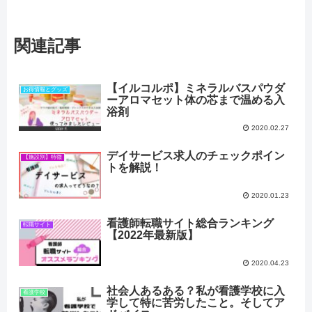
関連記事
【イルコルポ】ミネラルバスパウダ
お得情報とグッズ
ーアロマセット体の芯まで温める入
浴剤
2020.02.27
デイサービス求人のチェックポイン
【施設別】特徴
トを解説！
2020.01.23
看護師転職サイト総合ランキング
転職サイト
【2022年最新版】
2020.04.23
社会人あるある？私が看護学校に入
看護学校
学して特に苦労したこと。そしてア