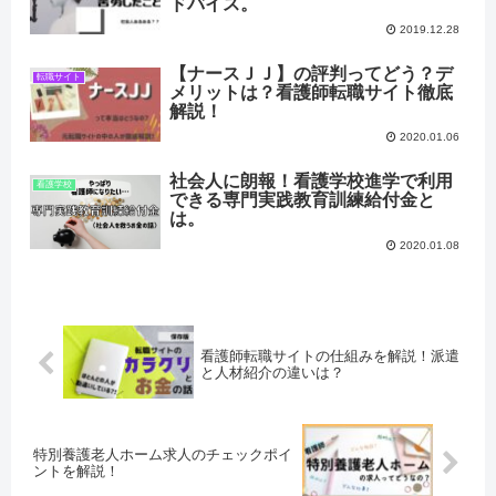
ドバイス。
2019.12.28
【ナースＪＪ】の評判ってどう？デ
転職サイト
メリットは？看護師転職サイト徹底
解説！
2020.01.06
社会人に朗報！看護学校進学で利用
看護学校
できる専門実践教育訓練給付金と
は。
2020.01.08
看護師転職サイトの仕組みを解説！派遣
と人材紹介の違いは？
特別養護老人ホーム求人のチェックポイ
ントを解説！