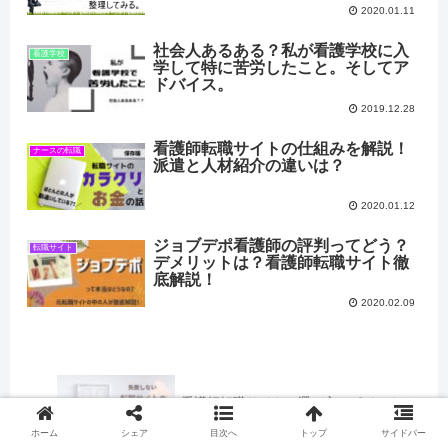
2020.01.11
社会人あるある？私が看護学校に入
看護学校
学して特に苦労したこと。そしてア
ドバイス。
2019.12.28
看護師転職サイトの仕組みを解説！
ナースの転職
派遣と人材紹介の違いは？
2020.01.12
ジョブデポ看護師の評判ってどう？
転職サイト
デメリットは？看護師転職サイト徹
底解説！
2020.02.09
看護師転職サイトの選び方のポイントは
たった２つ！どこを見て決めたらいい？
ホーム
シェア
目次へ
トップ
サイドバー