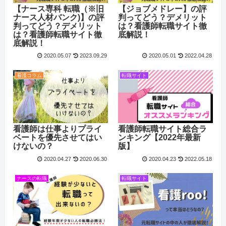
【ナース専科 転職（※旧
【ジョブメドレー】の評
ナース人材バンク)】の評
判ってどう？デメリット
判ってどう？デメリット
は？看護師転職サイト徹
は？看護師転職サイト徹
底解説！
底解説！
2020.05.07
2023.09.29
2020.05.01
2022.04.28
看護コラム
転職サイト
看護師は仕事よりプライ
看護師転職サイト総合ラ
ベートを優先させてはい
ンキング【2022年最新
けないの？
版】
2020.04.27
2020.06.30
2020.04.23
2022.05.18
ナースの転職
転職サイト